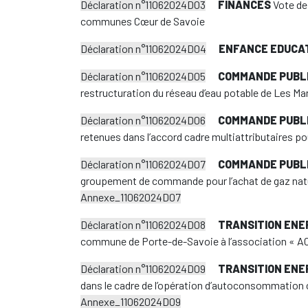
Déclaration n°11062024D03
FINANCES
Vote de
communes Cœur de Savoie
Déclaration n°11062024D04
ENFANCE EDUCA
Déclaration n°11062024D05
COMMANDE PUBL
restructuration du réseau d’eau potable de Les M
Déclaration n°11062024D06
COMMANDE PUBL
retenues dans l’accord cadre multiattributaires pour
Déclaration n°11062024D07
COMMANDE PUBL
groupement de commande pour l’achat de gaz natu
Annexe_11062024D07
Déclaration n°11062024D08
TRANSITION ENE
commune de Porte-de-Savoie à l’association « A
Déclaration n°11062024D09
TRANSITION ENE
dans le cadre de l’opération d’autoconsommation 
Annexe_11062024D09