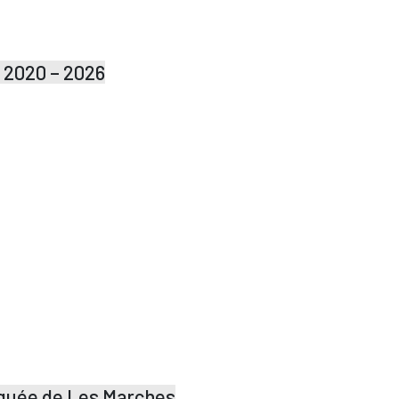
l 2020 – 2026
guée de Les Marches