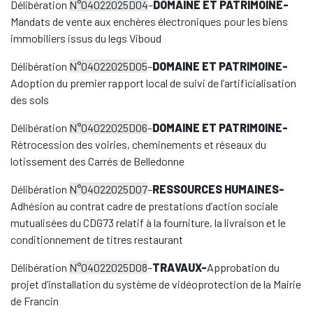
Délibération
N°04022025D04
–
DOMAINE ET PATRIMOINE-
Mandats de vente aux enchères électroniques pour les biens
immobiliers issus du legs Viboud
Délibération
N°04022025D05
–
DOMAINE ET PATRIMOINE-
Adoption du premier rapport local de suivi de l’artificialisation
des sols
Délibération
N°04022025D06
–
DOMAINE ET PATRIMOINE-
Rétrocession des voiries, cheminements et réseaux du
lotissement des Carrés de Belledonne
Délibération
N°04022025D07
–
RESSOURCES HUMAINES-
Adhésion au contrat cadre de prestations d’action sociale
mutualisées du CDG73 relatif à la fourniture, la livraison et le
conditionnement de titres restaurant
Délibération
N°04022025D08
–
TRAVAUX-
Approbation du
projet d’installation du système de vidéoprotection de la Mairie
de Francin