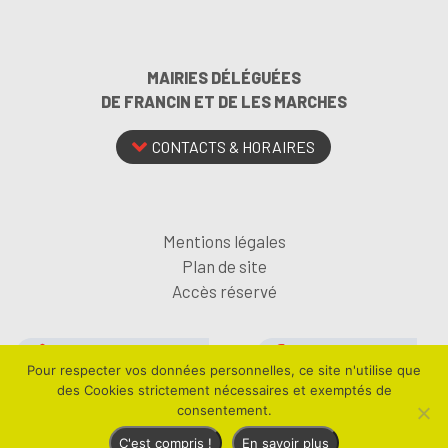
MAIRIES DÉLÉGUÉES
DE FRANCIN ET DE LES MARCHES
CONTACTS & HORAIRES
Mentions légales
Plan de site
Accès réservé
ABONNEZ-VOUS À LA
SUIVEZ-NOUS SUR
Pour respecter vos données personnelles, ce site n'utilise que
NEWSLETTER
FACEBOOK
des Cookies strictement nécessaires et exemptés de
consentement.
Encore un site Web collectivités
C'est compris !
En savoir plus