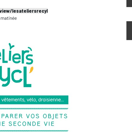
view/lesateliersrecyl
a matinée